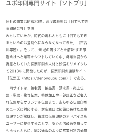
ユポ印刷専門サイト「ソトプリ」
同社の創業は昭和20年。高度成長期は「何でもでき
る印刷会社」を強
みとしていたが、時代の流れとともに「何でもでき
るというのは差別化にならなくなってきた」（百合
川専務）。そして、“地域の困りごとを解決”する印
刷会社へと業容をシフトしていく中、創業当初から
得意としていた伝票印刷の人材と設備をリメイクし
て2013年に開設したのが、伝票印刷の通販サイト
「伝票王（
https://denpyouou.com
）」である。
同サイトは、領収書・納品書・請求書・売上伝
票・単票・複写伝票、特殊加工や一部訂正など名入
れ伝票からオリジナル伝票まで、あらゆる伝票印刷
のニーズに対応する。対応窓口は知識に長けた生産
管理マンが常駐し、複雑な伝票印刷のアドバイスを
ユーザーに提供することで、安心と信頼感を持って
もらうとともに、総合通販のように営業日別の価格