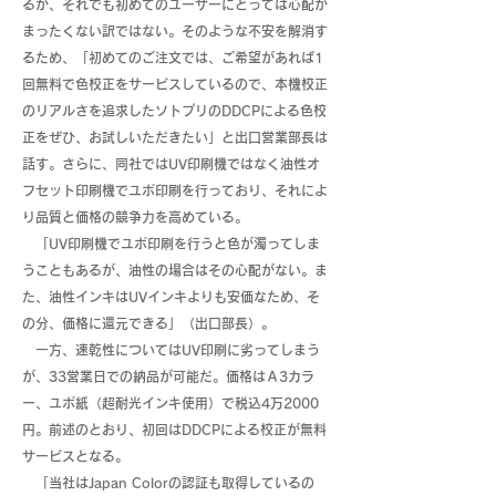
るが、それでも初めてのユーザーにとっては心配が
まったくない訳ではない。そのような不安を解消す
るため、「初めてのご注文では、ご希望があれば1
回無料で色校正をサービスしているので、本機校正
のリアルさを追求したソトプリのDDCPによる色校
正をぜひ、お試しいただきたい」と出口営業部長は
話す。さらに、同社ではUV印刷機ではなく油性オ
フセット印刷機でユポ印刷を行っており、それによ
り品質と価格の競争力を高めている。
「UV印刷機でユポ印刷を行うと色が濁ってしま
うこともあるが、油性の場合はその心配がない。ま
た、油性インキはUVインキよりも安価なため、そ
の分、価格に還元できる」（出口部長）。
一方、速乾性についてはUV印刷に劣ってしまう
が、33営業日での納品が可能だ。価格はＡ3カラ
ー、ユポ紙（超耐光インキ使用）で税込4万2000
円。前述のとおり、初回はDDCPによる校正が無料
サービスとなる。
「当社はJapan Colorの認証も取得しているの