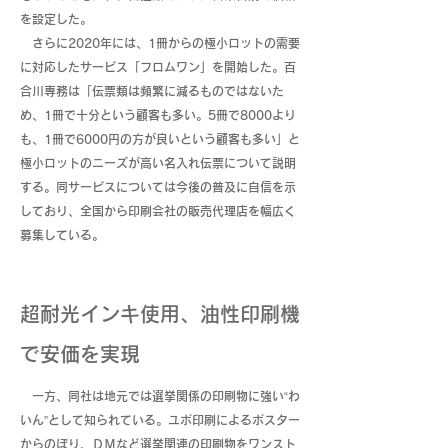
を設定した。
さらに2020年には、1冊からの極小ロットの需要
に対応したサービス「フロムワン」を開始した。百
合川専務は「伝票類は頻繁に減るものではないた
め、1冊で十分という顧客も多い。5冊で8000より
も、1冊で6000円の方が良いという顧客も多い」と
極小ロットのニーズが高い名入れ伝票について説明
する。同サービスについては今後の普及に自信を示
しており、全国から印刷会社の販売代理店を幅広く
募集している。
超耐光インキ使用、油性印刷機
で安価を実現
一方、同社は地元では選挙関係の印刷物に強い“わ
いん”として知られている。ユポ印刷によるポスター
からのぼり、ＤＭなど選挙関連の印刷物をワンスト