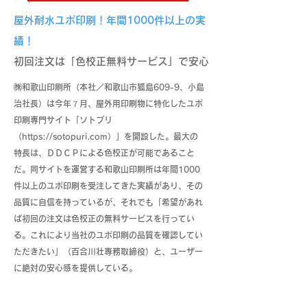
屋外耐水ユポ印刷！年間1000件以上の実
績！
初回注文は「色校正無料サービス」で安心
㈱和歌山印刷所（本社／和歌山市狐島609-9、小島
治社長）は今年７月、屋外用印刷物に特化したユポ
印刷専門サイト「ソトプリ
（
https://sotopuri.com
）」を開設した。最大の
特長は、ＤＤＣＰによる色校正が可能であること
だ。同サイトを運営する和歌山印刷所は年間1000
件以上のユポ印刷を受注してきた実績があり、その
品質に自信を持っているが、それでも「希望があれ
ば初回の注文は色校正の無料サービスを行ってい
る。これにより当社のユポ印刷の品質を確認してい
ただきたい」（百合川壮専務取締役）と、ユーザー
に絶対の安心感を提供している。