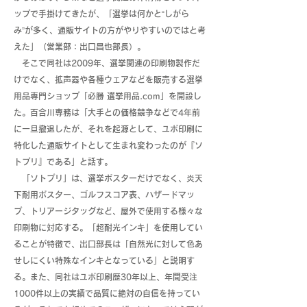
ップで手掛けてきたが、「選挙は何かと“しがら
み”が多く、通販サイトの方がやりやすいのではと考
えた」（営業部：出口昌也部長）。
そこで同社は2009年、選挙関連の印刷物製作だ
けでなく、拡声器や各種ウェアなどを販売する選挙
用品専門ショップ「必勝 選挙用品.com」を開設し
た。百合川専務は「大手との価格競争などで4年前
に一旦撤退したが、それを起源として、ユポ印刷に
特化した通販サイトとして生まれ変わったのが『ソ
トプリ』である」と話す。
「ソトプリ」は、選挙ポスターだけでなく、炎天
下耐用ポスター、ゴルフスコア表、ハザードマッ
プ、トリアージタッグなど、屋外で使用する様々な
印刷物に対応する。「超耐光インキ」を使用してい
ることが特徴で、出口部長は「自然光に対して色あ
せしにくい特殊なインキとなっている」と説明す
る。また、同社はユポ印刷歴30年以上、年間受注
1000件以上の実績で品質に絶対の自信を持ってい