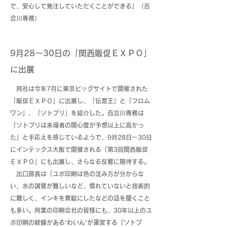
で、安心して発注していただくことができる」（百
合川専務）
9月28〜30日の「関西販促ＥＸＰＯ」
に出展
同社は今年7月に東京ビッグサイトで開催された
「販促ＥＸＰＯ」に出展し、「伝票王」と「フロム
ワン」、「ソトプリ」を紹介した。百合川専務は
「ソトプリは来場者の関心度が予想以上に高かっ
た」と手応えを感じているようで、9月28日〜30日
にインテックス大阪で開催される「第3回関西販促
ＥＸＰＯ」にも出展し、さらなる反響に期待する。
出口部長は「ユポ印刷は色の沈み方が分からな
い、水の調整が難しいなど、慣れていないと技術的
に難しく、インキを無駄にしたなどの話を聞くこと
も多い。同業の印刷会社の皆様にも、30年以上のユ
ポ印刷の経験がある“わいん”が運営する『ソトプ