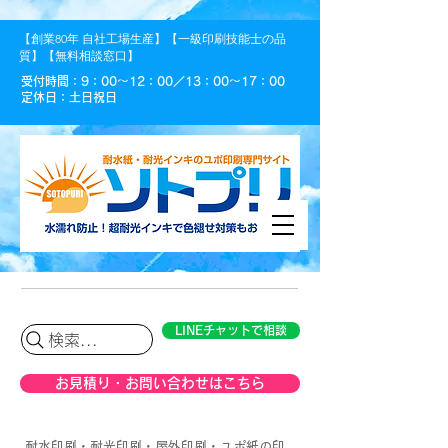
【創業80年 自社工場生産】【一級印刷技能士の品
質】【無料相談窓口】
受付時間：9：00〜12：00／13：00〜17：00
定休日：土日祝日
LINEチャットで相談
検索...
お見積り・お問い合わせはこちら
耐水印刷・耐光印刷・屋外印刷・ユポ紙の印