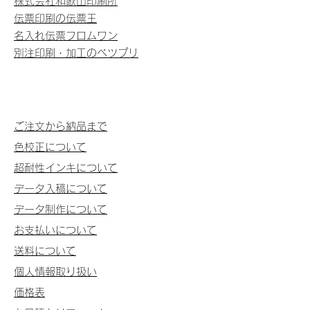
株式会社和歌山印刷所
伝票印刷の伝票王
名入れ伝票フロムワン
別注印刷・加工のベツプリ
ご注文から納品まで
色校正について
超耐性インキについて
データ入稿について
データ制作について
お支払いについて
送料について
個人情報取り扱い
価格表