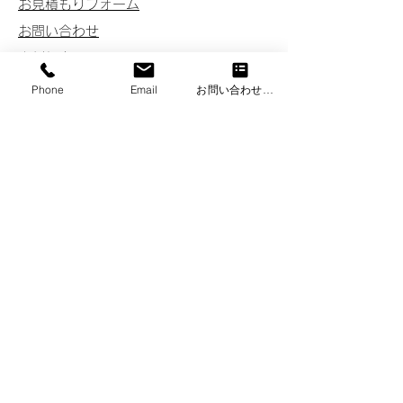
お見積もりフォーム
お問い合わせ
事例紹介
コラム
Phone
Email
お問い合わせフォーム
よくある質問
会社案内
運営責任者ご挨拶
特定商取引に基づく表記
会社概要
沿革
設備
アクセス
トピックニュース
お客様の声