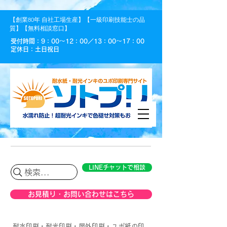
【創業80年 自社工場生産】【一級印刷技能士の品
質】【無料相談窓口】
受付時間：9：00〜12：00／13：00〜17：00
定休日：土日祝日
LINEチャットで相談
検索...
お見積り・お問い合わせはこちら
耐水印刷・耐光印刷・屋外印刷・ユポ紙の印