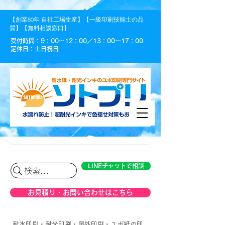
【創業80年 自社工場生産】【一級印刷技能士の品
質】【無料相談窓口】
受付時間：9：00〜12：00／13：00〜17：00
定休日：土日祝日
LINEチャットで相談
検索...
お見積り・お問い合わせはこちら
耐水印刷・耐光印刷・屋外印刷・ユポ紙の印