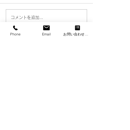
近年、子ども向けの知育ツー
今回は、2026 年
ルとして圧倒的な支持を集め
1月から完全施行
ている「お風呂ポスター」。
挙ポスターの規格
コメントを追加…
壁に貼るだけで、いつもの浴
れつつ、その選挙
室が遊びながら学べる空間に
紙が主流であり続
Phone
Email
お問い合わせフォーム
早変わりする便利なアイテム
お話しします。 目次
です。 今回は、お風呂ポスタ
ター規格が国政サ
ーが注目される理由やその素
2. なぜ選挙ポス
材、加工、ご利用上の注意点
ユポなのか？主流
についてもお話しします。 目
由 3. まとめ 1.
次 1.「お風呂ポスター」と
が国政サイズに統
は？ 2. 水や破れに負けな
より、選挙運動用
営業時間：9：00〜12：00 ／ 13：00〜17：
00（土日祝は休業）
い！お風呂ポスターの用紙 3.
規格が「400×420
E-mail.
sotopuri@wa-in.co.jp
クオリティを高める
​TEL.
073−488−7153
（担当：ツムラ・ナカハシ）
〒640-8412
和歌山市狐島609番地の9
Tel:
073−488−7153