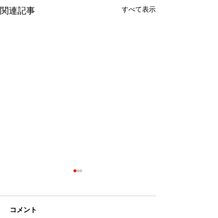
すべて表示
関連記事
入浴タイムが学びの場に
ユポ紙が選挙ポ
なる！お風呂ポスター
主流である理由
こんにちは！ナカハシです。
こんにちは。ナカ
コメント