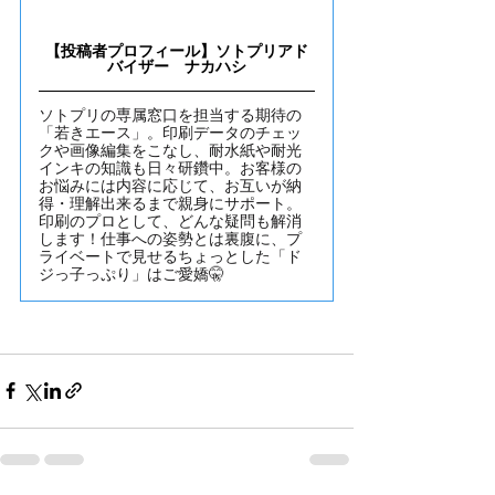
【投稿者プロフィール】ソトプリアド
バイザー　ナカハシ
ソトプリの専属窓口を担当する期待の
「若きエース」。印刷データのチェッ
クや画像編集をこなし、耐水紙や耐光
インキの知識も日々研鑽中。お客様の
お悩みには内容に応じて、お互いが納
得・理解出来るまで親身にサポート。
印刷のプロとして、どんな疑問も解消
します！仕事への姿勢とは裏腹に、プ
ライベートで見せるちょっとした「ド
ジっ子っぷり」はご愛嬌🤫